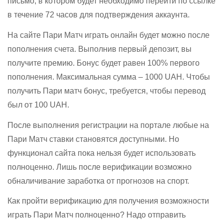
письмо, в котором будет необходимо перейти по ссылке
в течение 72 часов для подтверждения аккаунта.
На сайте Пари Матч играть онлайн будет можно после
пополнения счета. Выполнив первый депозит, вы
получите премию. Бонус будет равен 100% первого
пополнения. Максимальная сумма – 1000 UAH. Чтобы
получить
Пари матч бонус
, требуется, чтобы перевод
был от 100 UAH.
После выполнения регистрации на портале любые на
Пари Матч ставки становятся доступными. Но
функционал сайта пока нельзя будет использовать
полноценно. Лишь после верификации возможно
обналичивание заработка от прогнозов на спорт.
Как пройти верификацию для получения возможности
играть Пари Матч полноценно? Надо отправить