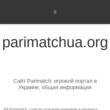
Skip
to
content
parimatchua.org
Сайт Parimatch: игровой портал в
Украине, общая информация
БК Parimatch, судя по отзывам новичков и опытных