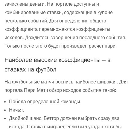
зачислены деньги. На портале доступны и
комбинированные ставки, содержащие в купоне
несколько событий. Для определения общего
коэффициента перемножаются коэффициенты
исходов. Дождитесь завершения последнего события.
Только после этого будет произведен расчет пари.
Наиболее высокие коэффициенты – в
ставках на футбол
На футбольные матчи роспись наиболее широкая. Для
портала Пари Матч обзор исходов события такой:
Победа определенной команды.
Ничья.
Двойной шанс. Беттор должен выбрать сразу два
исхода. Ставка выиграет, если был угадан хотя бы