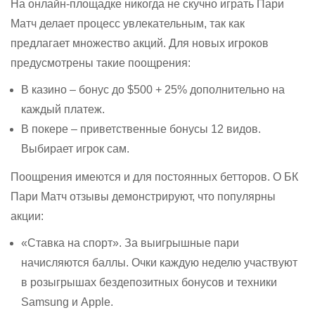
На онлайн-площадке никогда не скучно играть Пари
Матч делает процесс увлекательным, так как
предлагает множество акций. Для новых игроков
предусмотрены такие поощрения:
В казино – бонус до $500 + 25% дополнительно на
каждый платеж.
В покере – приветственные бонусы 12 видов.
Выбирает игрок сам.
Поощрения имеются и для постоянных бетторов. О БК
Пари Матч отзывы демонстрируют, что популярны
акции:
«Ставка на спорт». За выигрышные пари
начисляются баллы. Очки каждую неделю участвуют
в розыгрышах бездепозитных бонусов и техники
Samsung и Apple.